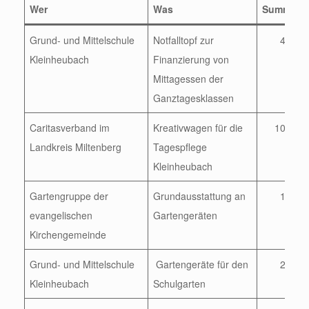
Wer
Was
Summe
Grund- und Mittelschule
Notfalltopf zur
400
Kleinheubach
Finanzierung von
Mittagessen der
Ganztagesklassen
Caritasverband im
Kreativwagen für die
1000
Landkreis Miltenberg
Tagespflege
Kleinheubach
Gartengruppe der
Grundausstattung an
150
evangelischen
Gartengeräten
Kirchengemeinde
Grund- und Mittelschule
Gartengeräte für den
250
Kleinheubach
Schulgarten