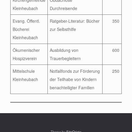
Kirchengemeinde
Obdachlose
Kleinheubach
Durchreisende
Evang. Öffentl.
Ratgeber-Literatur: Bücher
350
Bücherei
zur Selbsthilfe
Kleinheubach
Ökumenischer
Ausbildung von
600
Hospizverein
Trauerbegleitern
Mittelschule
Notfallfonds zur Förderung
250
Kleinheubach
der Teilhabe von Kindern
benachteiligter Familien
Theme by
SiteOrigin