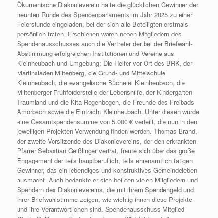
Ökumenische Diakonieverein hatte die glücklichen Gewinner der
neunten Runde des Spendenparlaments im Jahr 2025 zu einer
Feierstunde eingeladen, bei der sich alle Beteiligten erstmals
persönlich trafen. Erschienen waren neben Mitgliedern des
Spendenausschusses auch die Vertreter der bei der Briefwahl-
Abstimmung erfolgreichen Institutionen und Vereine aus
Kleinheubach und Umgebung: Die Helfer vor Ort des BRK, der
Martinsladen Miltenberg, die Grund- und Mittelschule
Kleinheubach, die evangelische Bücherei Kleinheubach, die
Miltenberger Frühförderstelle der Lebenshilfe, der Kindergarten
Traumland und die Kita Regenbogen, die Freunde des Freibads
Amorbach sowie die Eintracht Kleinheubach. Unter diesen wurde
eine Gesamtspendensumme von 5.000 € verteilt, die nun in den
jeweiligen Projekten Verwendung finden werden. Thomas Brand,
der zweite Vorsitzende des Diakonievereins, der den erkrankten
Pfarrer Sebastian Geißlinger vertrat, freute sich über das große
Engagement der teils hauptberuflich, teils ehrenamtlich tätigen
Gewinner, das ein lebendiges und konstruktives Gemeindeleben
ausmacht. Auch bedankte er sich bei den vielen Mitgliedern und
Spendern des Diakonievereins, die mit ihrem Spendengeld und
ihrer Briefwahlstimme zeigen, wie wichtig ihnen diese Projekte
und ihre Verantwortlichen sind. Spendenausschuss-Mitglied