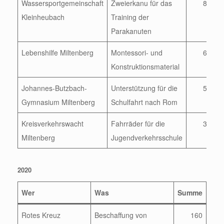
Wassersportgemeinschaft
Zweierkanu für das
800
Kleinheubach
Training der
Parakanuten
Lebenshilfe Miltenberg
Montessori- und
600
Konstruktionsmaterial
Johannes-Butzbach-
Unterstützung für die
500
Gymnasium Miltenberg
Schulfahrt nach Rom
Kreisverkehrswacht
Fahrräder für die
300
Miltenberg
Jugendverkehrsschule
2020
Wer
Was
Summe
Rotes Kreuz
Beschaffung von
160