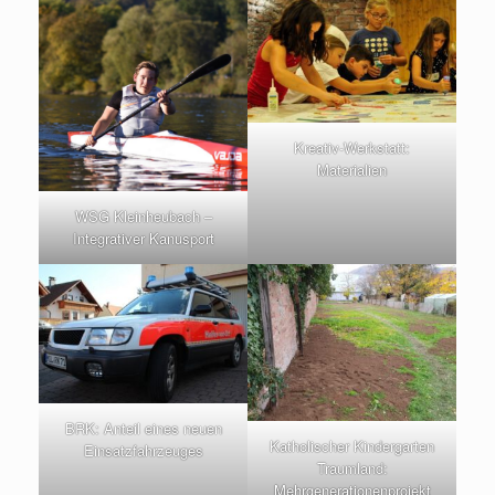
Kreativ-Werkstatt:
Materialien
WSG Kleinheubach –
Integrativer Kanusport
BRK: Anteil eines neuen
Katholischer Kindergarten
Einsatzfahrzeuges
Traumland:
Mehrgenerationenprojekt