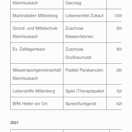
Kleinheubach
Ganztag
Martinsladen Miltenberg
Lebensmittel Zukauf
1000
Grund- und Mittelschule
Zuschuss
500
Kleinheubach
Klassenfahrten
Ev. Zaltlagerteam
Zuschuss
900
Großraumzelt
Wassersportgemeinschaft
Paddel Parakanuten
260
Kleinheubach
Lebenshilfe Miltenberg
Spiel-/Therapiepaket
320
BRK Helfer vor Ort
Sprechfunkgerät
620
2021