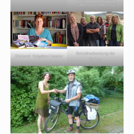
„Gartenoma-Gartenopa“
Schuldnerberatung der
Bücherei: Ratgeber-Literatur
Caritas